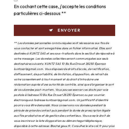
En cochant cette case, j'accepte les conditions
particulières ci-dessous **
ENVOYER
** Les données personnelles communiquées sont nécessaires aux fins de
vous contacter et sont enregistrées dans un fichier informatisé. Elles sont
destinées à KUNTZ SAS et ses sous-traitants dans le seul but de répondre à
votre message. Les données collectées seront communiquées aux seuls
destinataires suivants: KUNTZ SAS 10 Bis Rue Drouet 28230 Épernon
kuntzsarl@gmail.com. Vous disposez de droits d’accès, de rectification,
d’effacement, de portabilité, de limitation, d’opposition, de retrait de
votre consentement à tout moment et du droit d’introduire une
réclamation auprès d’une autorité de contrôle, ainsi que d’organiser le sort
de vos données post-mortem. Vous pouvez exercer ces droits par voie
postale à l'adresse 10 Bis Rue Drouet 28230 Épernon ou par courrier
électronique à l'adresse kuntzsarl@gmail.com. Un justificatif d'identité
pourra vous être demandé. Nous conservons vos données pendant la
période de prise de contact puis pendant la durée de prescription légale
aux fins probatoires et de gestion des contentieux. Vous avez le droit de
vous inscrire sur la liste d'opposition au démarchage téléphonique,
disponible à cette adresse:
Bloctel.gouv.fr
. Consultez le site cnil.fr pour plus