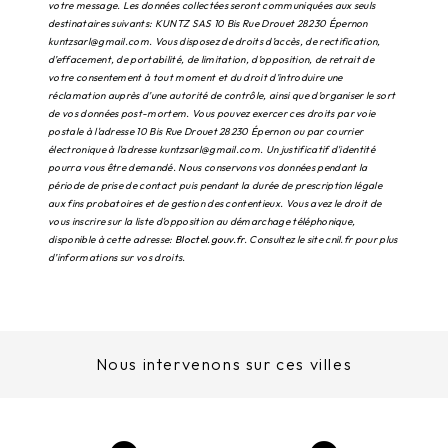
votre message. Les données collectées seront communiquées aux seuls
destinataires suivants: KUNTZ SAS 10 Bis Rue Drouet 28230 Épernon
kuntzsarl@gmail.com. Vous disposez de droits d’accès, de rectification,
d’effacement, de portabilité, de limitation, d’opposition, de retrait de
votre consentement à tout moment et du droit d’introduire une
réclamation auprès d’une autorité de contrôle, ainsi que d’organiser le sort
de vos données post-mortem. Vous pouvez exercer ces droits par voie
postale à l'adresse 10 Bis Rue Drouet 28230 Épernon ou par courrier
électronique à l'adresse kuntzsarl@gmail.com. Un justificatif d'identité
pourra vous être demandé. Nous conservons vos données pendant la
période de prise de contact puis pendant la durée de prescription légale
aux fins probatoires et de gestion des contentieux. Vous avez le droit de
vous inscrire sur la liste d'opposition au démarchage téléphonique,
disponible à cette adresse:
Bloctel.gouv.fr
. Consultez le site cnil.fr pour plus
d’informations sur vos droits.
Nous intervenons sur ces villes