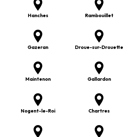
Hanches
Rambouillet
Gazeran
Droue-sur-Drouette
Maintenon
Gallardon
Nogent-le-Roi
Chartres