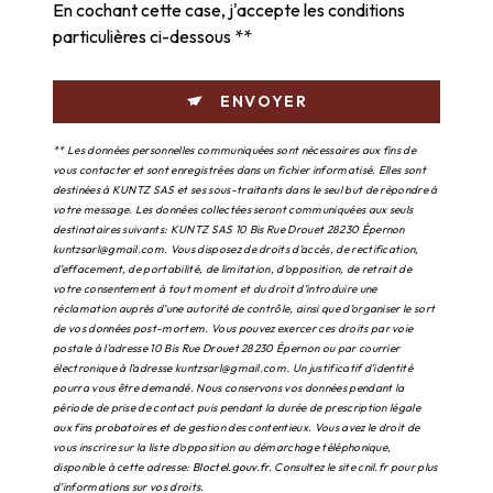
En cochant cette case, j'accepte les conditions
particulières ci-dessous **
ENVOYER
** Les données personnelles communiquées sont nécessaires aux fins de
vous contacter et sont enregistrées dans un fichier informatisé. Elles sont
destinées à KUNTZ SAS et ses sous-traitants dans le seul but de répondre à
votre message. Les données collectées seront communiquées aux seuls
destinataires suivants: KUNTZ SAS 10 Bis Rue Drouet 28230 Épernon
kuntzsarl@gmail.com. Vous disposez de droits d’accès, de rectification,
d’effacement, de portabilité, de limitation, d’opposition, de retrait de
votre consentement à tout moment et du droit d’introduire une
réclamation auprès d’une autorité de contrôle, ainsi que d’organiser le sort
de vos données post-mortem. Vous pouvez exercer ces droits par voie
postale à l'adresse 10 Bis Rue Drouet 28230 Épernon ou par courrier
électronique à l'adresse kuntzsarl@gmail.com. Un justificatif d'identité
pourra vous être demandé. Nous conservons vos données pendant la
période de prise de contact puis pendant la durée de prescription légale
aux fins probatoires et de gestion des contentieux. Vous avez le droit de
vous inscrire sur la liste d'opposition au démarchage téléphonique,
disponible à cette adresse:
Bloctel.gouv.fr
. Consultez le site cnil.fr pour plus
d’informations sur vos droits.