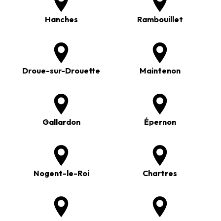
Hanches
Rambouillet
Droue-sur-Drouette
Maintenon
Gallardon
Épernon
Nogent-le-Roi
Chartres