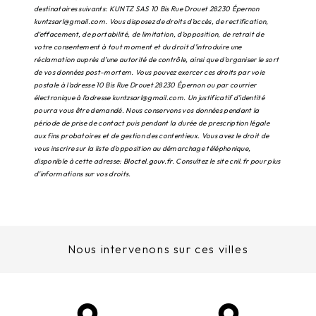
destinataires suivants: KUNTZ SAS 10 Bis Rue Drouet 28230 Épernon
kuntzsarl@gmail.com. Vous disposez de droits d’accès, de rectification,
d’effacement, de portabilité, de limitation, d’opposition, de retrait de
votre consentement à tout moment et du droit d’introduire une
réclamation auprès d’une autorité de contrôle, ainsi que d’organiser le sort
de vos données post-mortem. Vous pouvez exercer ces droits par voie
postale à l'adresse 10 Bis Rue Drouet 28230 Épernon ou par courrier
électronique à l'adresse kuntzsarl@gmail.com. Un justificatif d'identité
pourra vous être demandé. Nous conservons vos données pendant la
période de prise de contact puis pendant la durée de prescription légale
aux fins probatoires et de gestion des contentieux. Vous avez le droit de
vous inscrire sur la liste d'opposition au démarchage téléphonique,
disponible à cette adresse:
Bloctel.gouv.fr
. Consultez le site cnil.fr pour plus
d’informations sur vos droits.
Nous intervenons sur ces villes