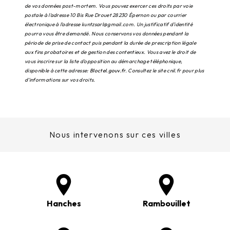
de vos données post-mortem. Vous pouvez exercer ces droits par voie
postale à l'adresse 10 Bis Rue Drouet 28230 Épernon ou par courrier
électronique à l'adresse kuntzsarl@gmail.com. Un justificatif d'identité
pourra vous être demandé. Nous conservons vos données pendant la
période de prise de contact puis pendant la durée de prescription légale
aux fins probatoires et de gestion des contentieux. Vous avez le droit de
vous inscrire sur la liste d'opposition au démarchage téléphonique,
disponible à cette adresse:
Bloctel.gouv.fr
. Consultez le site cnil.fr pour plus
d’informations sur vos droits.
Nous intervenons sur ces villes
Hanches
Rambouillet