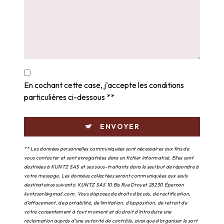
En cochant cette case, j'accepte les conditions
particulières ci-dessous **
ENVOYER
** Les données personnelles communiquées sont nécessaires aux fins de
vous contacter et sont enregistrées dans un fichier informatisé. Elles sont
destinées à KUNTZ SAS et ses sous-traitants dans le seul but de répondre à
votre message. Les données collectées seront communiquées aux seuls
destinataires suivants: KUNTZ SAS 10 Bis Rue Drouet 28230 Épernon
kuntzsarl@gmail.com. Vous disposez de droits d’accès, de rectification,
d’effacement, de portabilité, de limitation, d’opposition, de retrait de
votre consentement à tout moment et du droit d’introduire une
réclamation auprès d’une autorité de contrôle, ainsi que d’organiser le sort