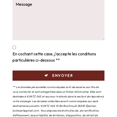
En cochant cette case, j'accepte les conditions
particulières ci-dessous **
ENVOYER
** Les données personnelles communiquées sont nécessaires aux fins de
vous contacter et sont enregistrées dans un fichier informatisé. Elles sont
destinées à KUNTZ SAS et ses sous-traitants dans le seul but de répondre à
votre message. Les données collectées seront communiquées aux seuls
destinataires suivants: KUNTZ SAS 10 Bis Rue Drouet 28230 Épernon
kuntzsarl@gmail.com. Vous disposez de droits d’accès, de rectification,
d’effacement, de portabilité, de limitation, d’opposition, de retrait de